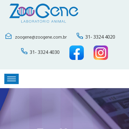
31- 3324 4020
zoogene@zoogene.com.br
31- 3324 4030