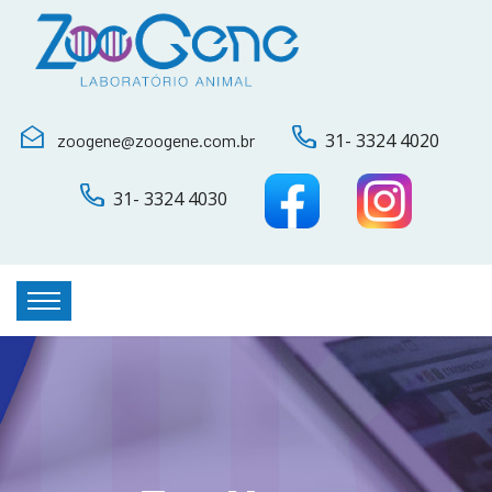
31- 3324 4020
zoogene@zoogene.com.br
31- 3324 4030